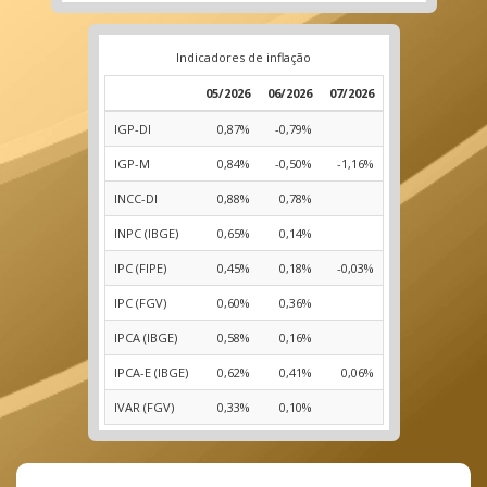
Indicadores de inflação
05/2026
06/2026
07/2026
IGP-DI
0,87%
-0,79%
IGP-M
0,84%
-0,50%
-1,16%
INCC-DI
0,88%
0,78%
INPC (IBGE)
0,65%
0,14%
IPC (FIPE)
0,45%
0,18%
-0,03%
IPC (FGV)
0,60%
0,36%
IPCA (IBGE)
0,58%
0,16%
IPCA-E (IBGE)
0,62%
0,41%
0,06%
IVAR (FGV)
0,33%
0,10%