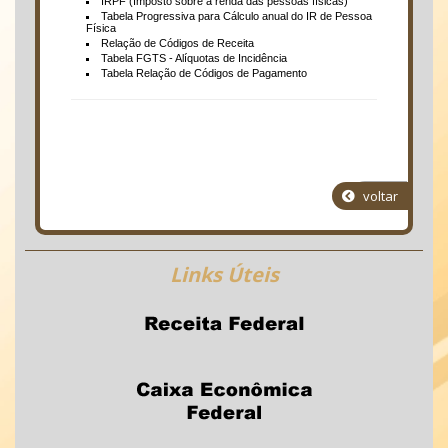
IRPF (Imposto sobre a renda das pessoas físicas)
Tabela Progressiva para Cálculo anual do IR de Pessoa
Física
Relação de Códigos de Receita
Tabela FGTS - Alíquotas de Incidência
Tabela Relação de Códigos de Pagamento
Voltar
voltar
Links
Úteis